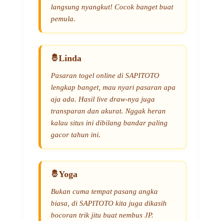
langsung nyangkut! Cocok banget buat
pemula.
Linda
Pasaran togel online di SAPITOTO
lengkap banget, mau nyari pasaran apa
aja ada. Hasil live draw-nya juga
transparan dan akurat. Nggak heran
kalau situs ini dibilang bandar paling
gacor tahun ini.
Yoga
Bukan cuma tempat pasang angka
biasa, di SAPITOTO kita juga dikasih
bocoran trik jitu buat nembus JP.