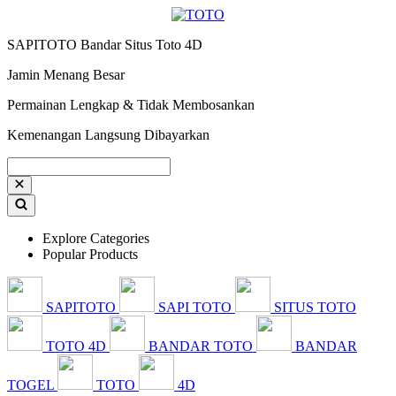
SAPITOTO Bandar Situs Toto 4D
Jamin Menang Besar
Permainan Lengkap & Tidak Membosankan
Kemenangan Langsung Dibayarkan
Explore Categories
Popular Products
SAPITOTO
SAPI TOTO
SITUS TOTO
TOTO 4D
BANDAR TOTO
BANDAR
TOGEL
TOTO
4D