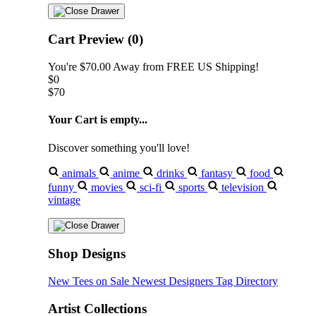
Cart Preview (0)
You're
$70.00
Away from
FREE US Shipping!
$0
$70
Your Cart is empty...
Discover something you'll love!
animals
anime
drinks
fantasy
food
funny
movies
sci-fi
sports
television
vintage
Shop Designs
New Tees on Sale
Newest Designers
Tag Directory
Artist Collections