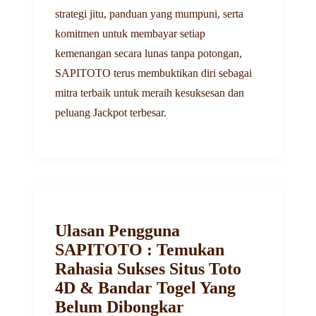
strategi jitu, panduan yang mumpuni, serta
komitmen untuk membayar setiap
kemenangan secara lunas tanpa potongan,
SAPITOTO terus membuktikan diri sebagai
mitra terbaik untuk meraih kesuksesan dan
peluang Jackpot terbesar.
Ulasan Pengguna
SAPITOTO : Temukan
Rahasia Sukses Situs Toto
4D & Bandar Togel Yang
Belum Dibongkar