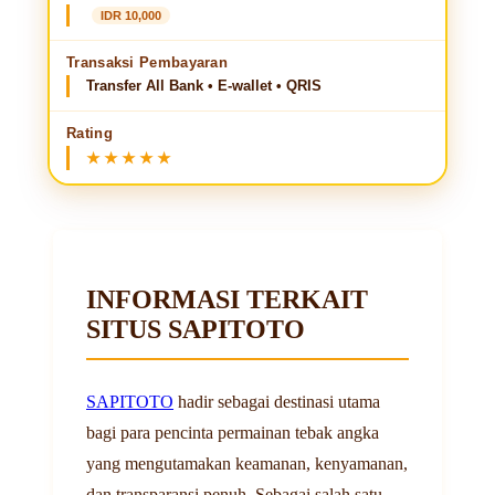
IDR 10,000
Transaksi Pembayaran
Transfer All Bank • E-wallet • QRIS
Rating
INFORMASI TERKAIT
SITUS SAPITOTO
SAPITOTO
hadir sebagai destinasi utama
bagi para pencinta permainan tebak angka
yang mengutamakan keamanan, kenyamanan,
dan transparansi penuh. Sebagai salah satu